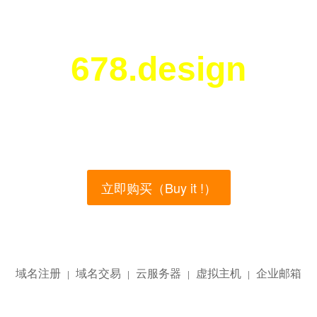
678.design
您所访问的域名正在西部数码（west.cn）出售！
main name is currently for sale on the west.cn, Buy
立即购买（Buy it !）
域名注册
域名交易
云服务器
虚拟主机
企业邮箱
|
|
|
|